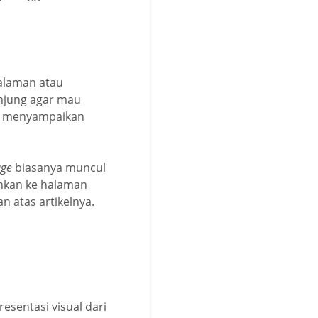
alaman atau
unjung agar mau
 menyampaikan
age
biasanya muncul
ahkan ke halaman
n atas artikelnya.
esentasi visual dari