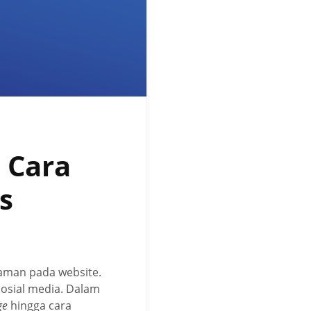
 Cara
s
aman pada website.
sosial media. Dalam
ge
hingga cara