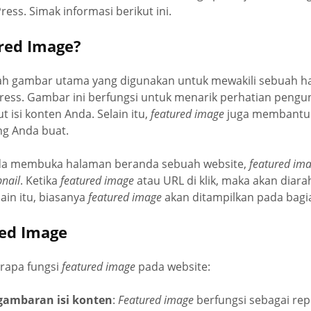
ess. Simak informasi berikut ini.
ured Image?
h gambar utama yang digunakan untuk mewakili sebuah h
ress. Gambar ini berfungsi untuk menarik perhatian peng
 isi konten Anda. Selain itu,
featured image
juga membantu
ang Anda buat.
a membuka halaman beranda sebuah website,
featured im
nail
. Ketika
featured image
atau URL di klik, maka akan diar
lain itu, biasanya
featured image
akan ditampilkan pada bagia
red Image
erapa fungsi
featured image
pada website:
ambaran isi konten
:
Featured image
berfungsi sebagai repr