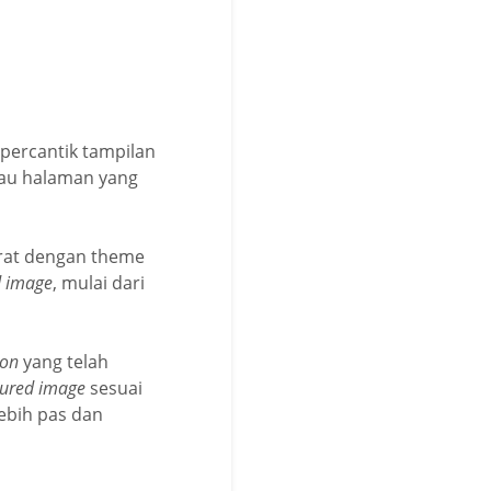
ercantik tampilan
atau halaman yang
erat dengan theme
d image
, mulai dari
ion
yang telah
tured image
sesuai
ebih pas dan