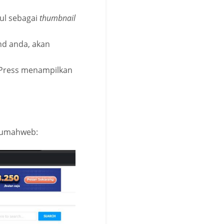
l sebagai
thumbnail
nd anda, akan
ress menampilkan
 Rumahweb: