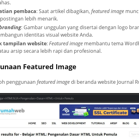
ahas.
atian pembaca
: Saat artikel dibagikan,
featured image
muncu
ostingan lebih menarik.
branding
: Gambar unggulan yang disertai dengan logo bra
angun identitas visual website Anda.
 tampilan website
:
Featured image
membantu tema WordP
tau arsip secara lebih rapi dan profesional.
unaan Featured Image
ntoh penggunaan
featured image
di beranda website Journal