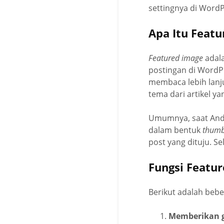
settingnya di WordPr
Apa Itu Feat
Featured image
adala
postingan di WordP
membaca lebih lanjut
tema dari artikel y
Umumnya, saat And
dalam bentuk
thumb
post yang dituju. Se
Fungsi Featu
Berikut adalah beb
Memberikan g