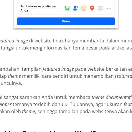
eatured image
di website tidak hanya membantu dalam memp
berfungsi untuk menginformasikan tema besar pada artikel 
tambahan, tampilan
featured image
pada website berkaitan 
tiap
theme
memiliki cara sendiri untuk menampilkan
feature
munculnya.
ami sangat sarankan Anda untuk membaca
theme documentat
eloper
temanya terlebih dahulu. Tujuannya, agar ukuran
fea
nkan oleh
theme
, sehingga tampilan pada websitenya akan l