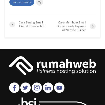
VIEW ALL POSTS
Cara Setting Email
Cara Membuat Email
Titan di Thunderbird
Domain Pada Layanan
AI Website Builder