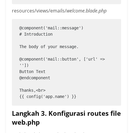
    /**

     * Create a new message instance.

resources/views/emails/
welcome.blade.php
     *

     * @return void

     */

@component('mail::message')

    public function __construct()

# Introduction

    {

        //

The body of your message.

    }

@component('mail::button', ['url' => 
    /**

''])

     * Build the message.

Button Text

     *

@endcomponent

     * @return $this

     */

Thanks,<br>

    public function build()

    {

        return $this->markdown('emails.
Langkah 3. Konfigurasi routes file
welcome');

web.php
    }
