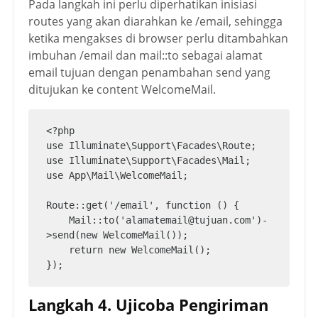
Pada langkah ini perlu diperhatikan inisiasi
routes yang akan diarahkan ke /email, sehingga
ketika mengakses di browser perlu ditambahkan
imbuhan /email dan mail::to sebagai alamat
email tujuan dengan penambahan send yang
ditujukan ke content WelcomeMail.
<?php

use Illuminate\Support\Facades\Route;

use Illuminate\Support\Facades\Mail;

use App\Mail\WelcomeMail;

Route::get('/email', function () {

    Mail::to('alamatemail@tujuan.com')-
>send(new WelcomeMail());

    return new WelcomeMail();

Langkah 4. Ujicoba Pengiriman