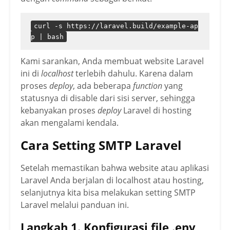
curl -s https://laravel.build/example-ap
p | bash
Kami sarankan, Anda membuat website Laravel
ini di
localhost
terlebih dahulu. Karena dalam
proses
deploy
, ada beberapa
function
yang
statusnya di disable dari sisi server, sehingga
kebanyakan proses
deploy
Laravel di hosting
akan mengalami kendala.
Cara Setting SMTP Laravel
Setelah memastikan bahwa website atau aplikasi
Laravel Anda berjalan di localhost atau hosting,
selanjutnya kita bisa melakukan setting SMTP
Laravel melalui panduan ini.
Langkah 1. Konfigurasi file .env