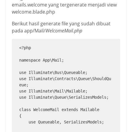
emails.welcome yang tergenerate menjadi view
welcome.blade.php
Berikut hasil generate file yang sudah dibuat
pada app/Mail/
WelcomeMail.php
<?php

namespace App\Mail;

use Illuminate\Bus\Queueable;

use Illuminate\Contracts\Queue\ShouldQu
eue;

use Illuminate\Mail\Mailable;

use Illuminate\Queue\SerializesModels;

class WelcomeMail extends Mailable

{

    use Queueable, SerializesModels;
