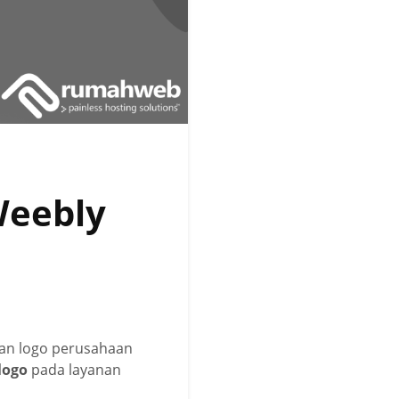
Weebly
kan logo perusahaan
logo
pada layanan