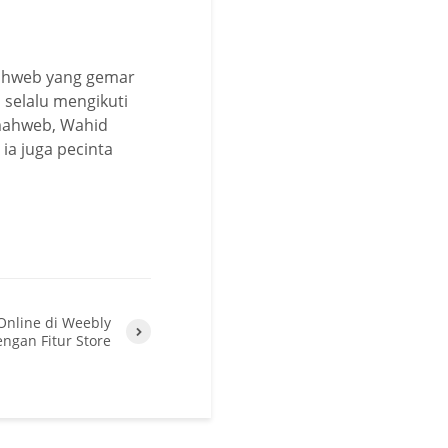
mahweb yang gemar
 selalu mengikuti
umahweb, Wahid
ia juga pecinta
nline di Weebly
ngan Fitur Store