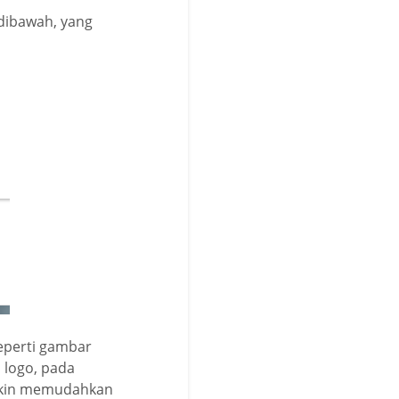
 dibawah, yang
seperti gambar
 logo, pada
makin memudahkan