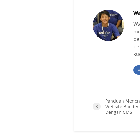
Wa
Wa
me
pe
be
ku
V
Panduan Menona
Website Builde
Dengan CMS