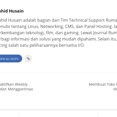
hid Husain
hid Husain adalah bagian dari Tim Technical Support Ru
nulis tentang Linux, Networking, CMS, dan Panel Hosting. Ia
rkembangan teknologi, film, dan gaming. Lewat Journal R
rbagi informasi dan solusi yang mudah dipahami. Selain itu, 
cing salah satu peliharaannya bernama I/O.
IEW ALL POSTS
ktifkan Weebly
Membuat Toko O
r dan Menggantinya
de