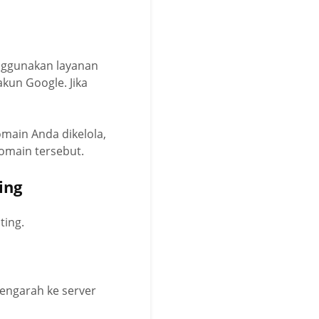
nggunakan layanan
kun Google. Jika
omain Anda dikelola,
omain tersebut.
ing
ting.
engarah ke server