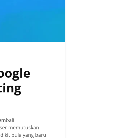
oogle
ting
embali
a user memutuskan
dikit pula yang baru