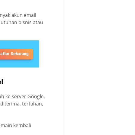
nyak akun email
butuhan bisnis atau
l
h ke server Google,
diterima, tertahan,
omain kembali