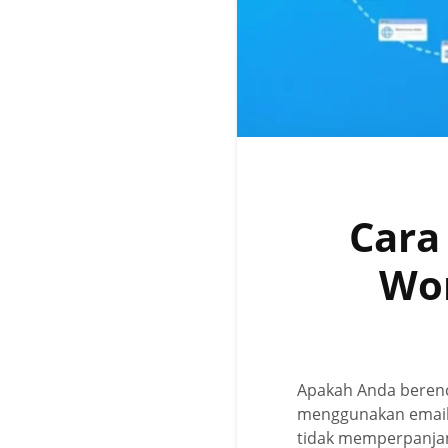
Cara
Wor
Apakah Anda berenc
menggunakan email h
tidak memperpanjang