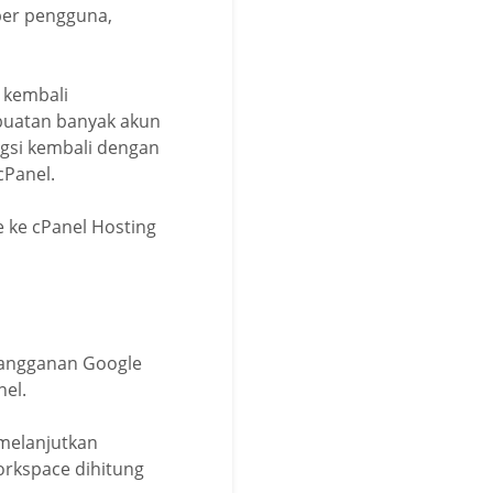
per pengguna,
 kembali
uatan banyak akun
gsi kembali dengan
cPanel.
 ke cPanel Hosting
langganan Google
el.
 melanjutkan
rkspace dihitung