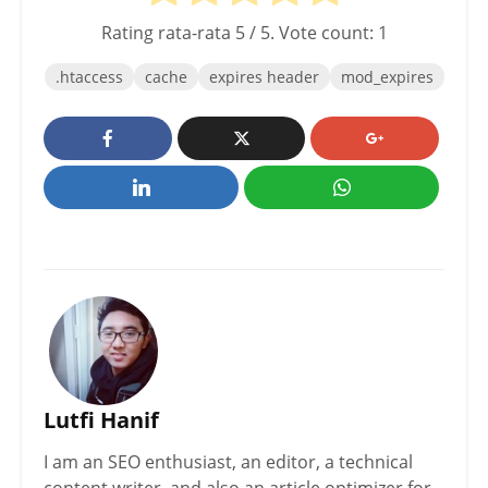
Rating rata-rata
5
/ 5. Vote count:
1
.htaccess
cache
expires header
mod_expires
Lutfi Hanif
I am an SEO enthusiast, an editor, a technical
content writer, and also an article optimizer for