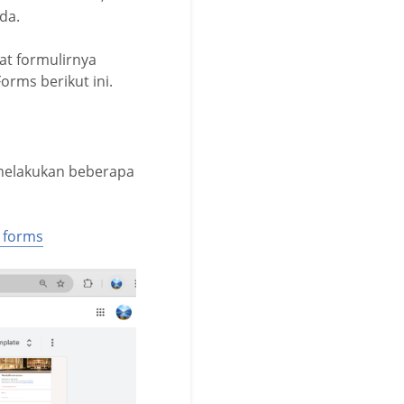
da.
t formulirnya
orms berikut ini.
melakukan beberapa
 forms