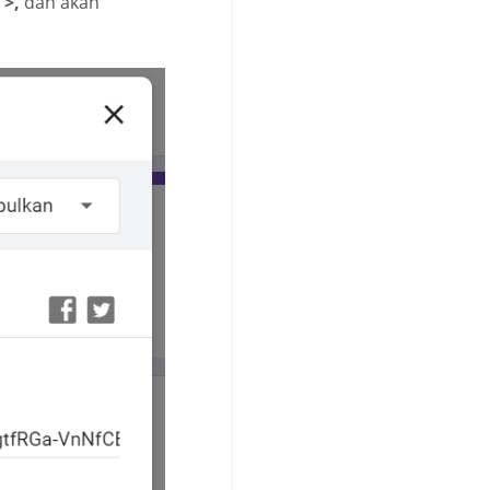
 >,
dan akan