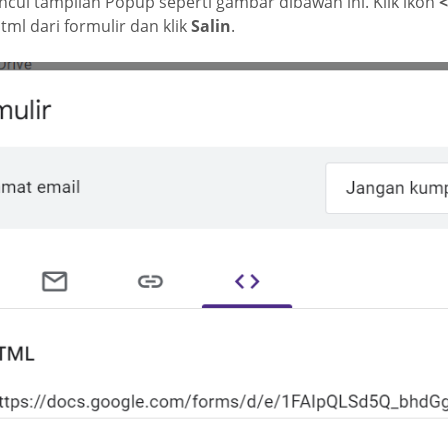
cul tampilan Popup seperti gambar dibawah ini. Klik ikon
<
ml dari formulir dan klik
Salin
.