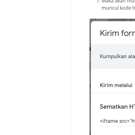
Maka akan mun
muncul kode ht