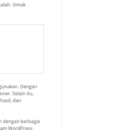
udah. Simak
digunakan. Dengan
er. Selain itu,
asil, dan
n dengan berbagai
lam WordPress,