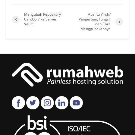
Mengubah Repository
Apa itu Virsh?
CentOS 7 ke Server
Pengertian, Fungsi,
Vault
dan Cara
Menggunakannya