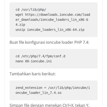
cd /usr/lib/php/

wget https://downloads.ioncube.com/load
er_downloads/ioncube_loaders_lin_x86-6
4.zip

unzip ioncube_loaders_lin_x86-64.zip
Buat file konfigurasi ioncube loader PHP 7.4:
cd /etc/php/7.4/fpm/conf.d

nano 00-ioncube.ini
Tambahkan baris berikut:
zend_extension = /usr/lib/php/ioncube/i
oncube_loader_lin_7.4.so
Simpan file dengan menekan Ctrl+X, tekan Y,