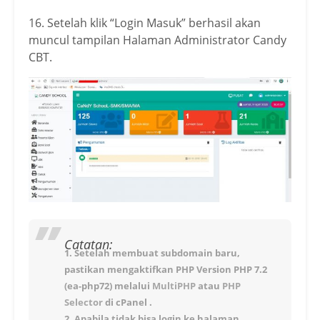
16. Setelah klik “Login Masuk” berhasil akan
muncul tampilan Halaman Administrator Candy
CBT.
Catatan:
1. Setelah membuat subdomain baru,
pastikan mengaktifkan PHP Version PHP 7.2
(ea-php72) melalui
MultiPHP
atau
PHP
Selector
di cPanel .
2. Apabila tidak bisa login ke halaman