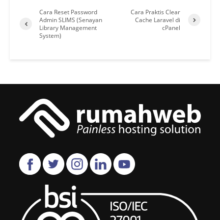
Cara Reset Password
Cara Praktis Clear
Admin SLIMS (Senayan
Cache Laravel di
Library Management
cPanel
System)