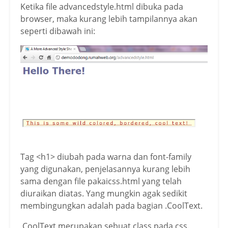
color: #a00808;

Ketika file advancedstyle.html dibuka pada
font-family: Verdana;

browser, maka kurang lebih tampilannya akan
text-decoration: underline;

seperti dibawah ini:
size: 18pt;

cursor: wait;

letter-spacing: 3pt;

}

</style>

</head>

<body>

<h1>Hello There!</h1>

<span class=”CoolText”>

This is some wild colored, bordered, co
ol text!

</span>

Tag <h1> diubah pada warna dan font-family
</body>

yang digunakan, penjelasannya kurang lebih
</html>
sama dengan file pakaicss.html yang telah
diuraikan diatas. Yang mungkin agak sedikit
membingungkan adalah pada bagian .CoolText.
.CoolText merupakan sebuat class pada css.