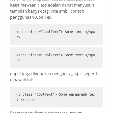
Keistimewaan class adalah dapat menyusun
tampilan banyak tag. Kita ambil contoh
penggunaan .CoolTex.
<span class=”CoolText”> Some text </spa
n>
<span class="CoolText"> Some text </spa
n>
dapat juga digunakan dengan tag <p>, seperti
dibawah ini:
<p class="CoolText"> Some paragraph tex
t </span>
Format penulisan class secara umum: