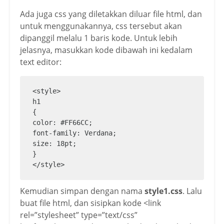
Ada juga css yang diletakkan diluar file html, dan
untuk menggunakannya, css tersebut akan
dipanggil melalu 1 baris kode. Untuk lebih
jelasnya, masukkan kode dibawah ini kedalam
text editor:
<style>

h1 

{

color: #FF66CC;

font-family: Verdana;

size: 18pt;

}

</style>
Kemudian simpan dengan nama
style1.css
. Lalu
buat file html, dan sisipkan kode <link
rel=”stylesheet” type=”text/css”