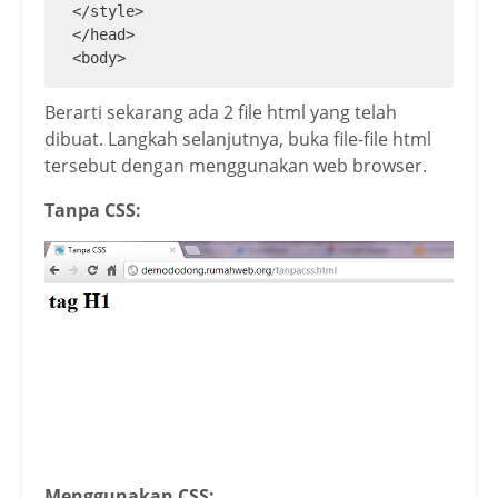
</style>

</head>

<body>

<h1>tag H1 yang besar dan berwarna</h1>

</body>

Berarti sekarang ada 2 file html yang telah
</html>
dibuat. Langkah selanjutnya, buka file-file html
tersebut dengan menggunakan web browser.
Tanpa CSS:
Menggunakan CSS: