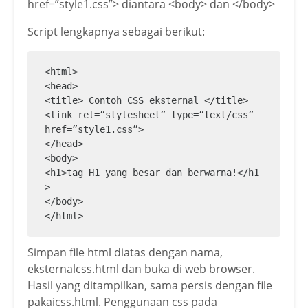
href=”style1.css”> diantara <body> dan </body>
Script lengkapnya sebagai berikut:
<html>

<head>

<title> Contoh CSS eksternal </title>

<link rel=”stylesheet” type=”text/css” 
href=”style1.css”>

</head>

<body>

<h1>tag H1 yang besar dan berwarna!</h1
>

</body>

</html>
Simpan file html diatas dengan nama,
eksternalcss.html dan buka di web browser.
Hasil yang ditampilkan, sama persis dengan file
pakaicss.html. Penggunaan css pada