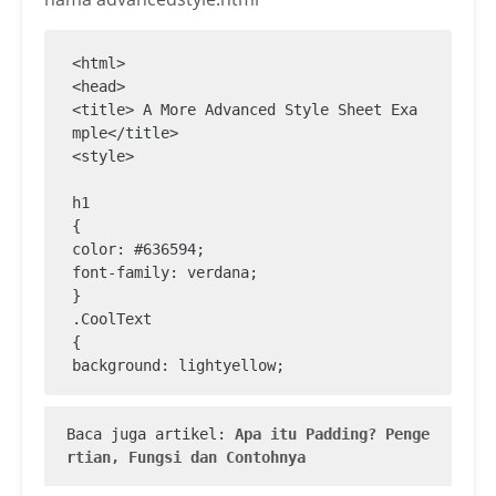
<html>

<head>

<title> A More Advanced Style Sheet Exa
mple</title>

<style>

h1

{

color: #636594;

font-family: verdana;

}

.CoolText

{

background: lightyellow;

border: inset;

padding-left: 10px;

Baca juga artikel: 
Apa itu Padding? Penge
padding-right: 10px;

rtian, Fungsi dan Contohnya
padding-top: 2px;

padding-bottom: 2px;
