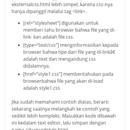
eksternalcss.html lebih simpel, karena css-nya
hanya dipanggil melalui tag <link>.
[rel=”stylesheet”] digunakan untuk
memberi tahu browser bahwa file yang di-
link- kan adalah file css.
[type=”text/css”] menginformasikan kepada
browser bahwa tipe dari file yang di-linkâ€
adalah text dan mengandung css
didalamnya.
[href=”style1.css”] memberitahukan pada
browserbahwa file yang akan di-load
adalah style1.css
Jika sudah memahami contoh diatas, berarti
sekarang saatnya melangkah ke contoh yang
sedikit lebih kompleks. Masukkan kode dibawah
ini kedalam text editor, lalu simpan dengan
nama advancedstyle.html