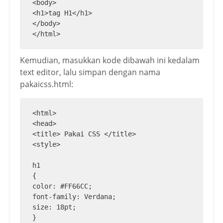
<body>

<h1>tag H1</h1>

</body>

</html>
Kemudian, masukkan kode dibawah ini kedalam
text editor, lalu simpan dengan nama
pakaicss.html:
<html>

<head>

<title> Pakai CSS </title>

<style>

h1

{

color: #FF66CC;

font-family: Verdana;

size: 18pt;

}
