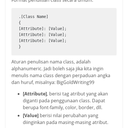
.[Class Name]

{

[Attribute]: [Value];

[Attribute]: [Value];

[Attribute]: [Value];

}
Aturan penulisan nama class, adalah
alphanumeric. Jadi boleh saja jika kita ingin
menulis nama class dengan perpaduan angka
dan huruf, misalnya: BigGoldWriting99
[Attribute]
, berisi tag atribut yang akan
diganti pada penggunaan class. Dapat
berupa font-family, color, border, dll.
[Value]
berisi nilai perubahan yang
diinginkan pada masing-masing atribut.