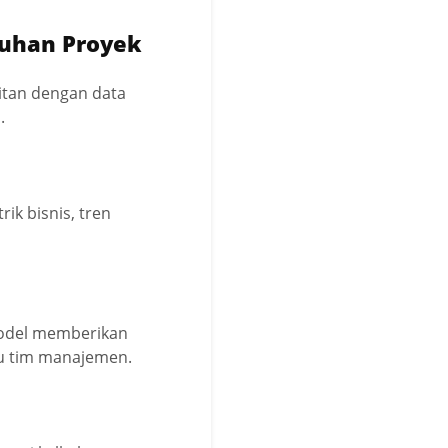
tuhan Proyek
aitan dengan data
.
ik bisnis, tren
odel memberikan
au tim manajemen.