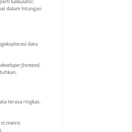
rti kalkulator,
uat dalam hitungan
geksplorasi data
a
developer frontend
,
tuhkan.
ta terasa ringkas.
 st.metric
e.