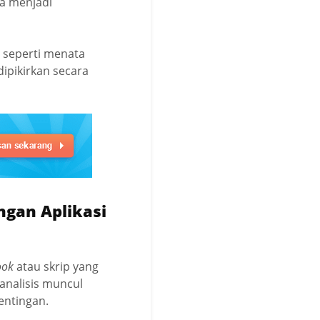
ya menjadi
s seperti menata
dipikirkan secara
gan Aplikasi
ook
atau skrip yang
analisis muncul
entingan.