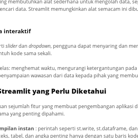
ring membutuhkan alat sederhana untuk mengolah data, sepe
 pencari data. Streamlit memungkinkan alat semacam ini dib
a interaktif
rti
slider
dan
dropdown
, pengguna dapat menyaring dan men
tuh kode sama sekali.
jelas: menghemat waktu, mengurangi ketergantungan pad
enyampaian wawasan dari data kepada pihak yang membu
treamlit yang Perlu Diketahui
kan sejumlah fitur yang membuat pengembangan aplikasi da
utama yang penting dipahami.
pilan instan
: perintah seperti st.write, st.dataframe, dan
ks, tabel, dan angka penting hanya dengan satu baris kod