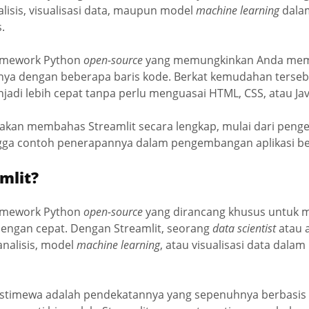
alisis, visualisasi data, maupun model
machine learning
dalam
.
ramework Python
open-source
yang memungkinkan Anda me
anya dengan beberapa baris kode. Berkat kemudahan terseb
di lebih cepat tanpa perlu menguasai HTML, CSS, atau Jav
ta akan membahas Streamlit secara lengkap, mulai dari penger
hingga contoh penerapannya dalam pengembangan aplikasi be
mlit?
ramework Python
open-source
yang dirancang khusus untuk 
dengan cepat. Dengan Streamlit, seorang
data scientist
atau a
nalisis, model
machine learning
, atau visualisasi data dalam
stimewa adalah pendekatannya yang sepenuhnya berbasis 