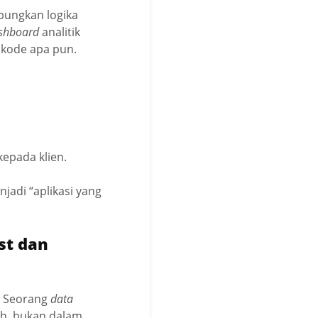
bungkan logika
shboard
analitik
 kode apa pun.
epada klien.
jadi “aplikasi yang
st dan
. Seorang
data
ah, bukan dalam