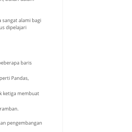
a sangat alami bagi
s dipelajari
beberapa baris
perti Pandas,
k ketiga membuat
eramban.
patan pengembangan