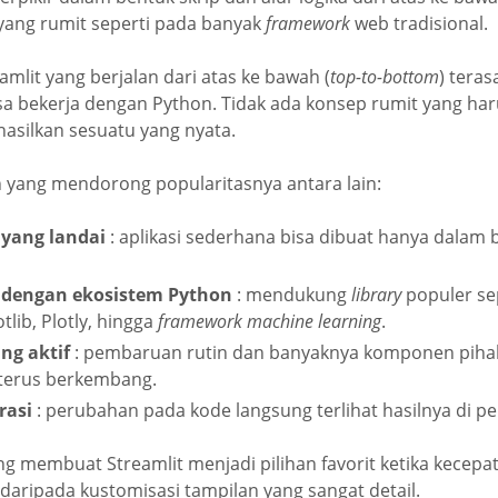
yang rumit seperti pada banyak
framework
web tradisional.
amlit yang berjalan dari atas ke bawah (
top-to-bottom
) teras
a bekerja dengan Python. Tidak ada konsep rumit yang haru
asilkan sesuatu yang nyata.
n yang mendorong popularitasnya antara lain:
 yang landai
: aplikasi sederhana bisa dibuat hanya dalam 
t dengan ekosistem Python
: mendukung
library
populer se
lib, Plotly, hingga
framework machine learning
.
ng aktif
: pembaruan rutin dan banyaknya komponen piha
terus berkembang.
rasi
: perubahan pada kode langsung terlihat hasilnya di p
ang membuat Streamlit menjadi pilihan favorit ketika kece
n daripada kustomisasi tampilan yang sangat detail.