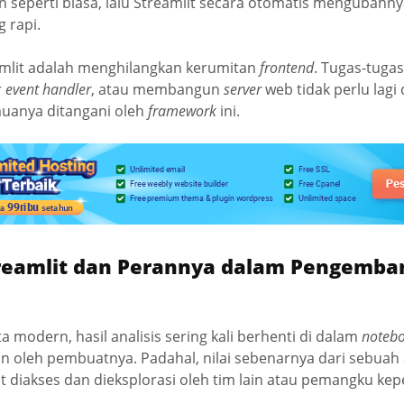
 seperti biasa, lalu Streamlit secara otomatis mengubahn
 rapi.
mlit adalah menghilangkan kerumitan
frontend
. Tugas-tuga
r
event handler
, atau membangun
server
web tidak perlu lagi 
uanya ditangani oleh
framework
ini.
reamlit dan Perannya dalam Pengemban
a modern, hasil analisis sering kali berhenti di dalam
noteb
an oleh pembuatnya. Padahal, nilai sebenarnya dari sebuah 
at diakses dan dieksplorasi oleh tim lain atau pemangku kep