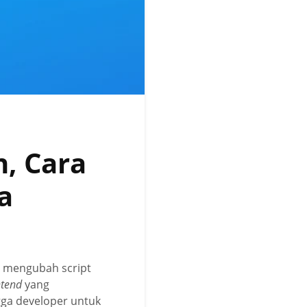
n, Cara
a
n mengubah script
ntend
yang
gga developer untuk