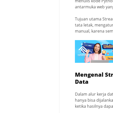
menulis kode Python
antarmuka web yang
Tujuan utama Strea
tata letak, mengatu
manual, karena sem
Mengenal St
Data
Dalam alur kerja dat
hanya bisa dijalank
ketika hasilnya dap