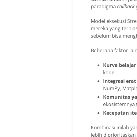
paradigma
callback
Model eksekusi Stre
mereka yang terbias
sebelum bisa mengh
Beberapa faktor lai
Kurva belajar
kode.
Integrasi era
NumPy, Matplot
Komunitas ya
ekosistemnya 
Kecepatan ite
Kombinasi inilah y
lebih diprioritaska