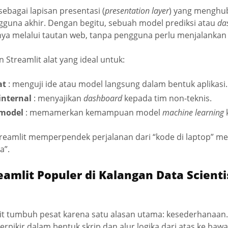
sebagai lapisan presentasi (
presentation layer
) yang menghu
guna akhir. Dengan begitu, sebuah model prediksi atau
da
nya melalui tautan web, tanpa pengguna perlu menjalankan
 Streamlit alat yang ideal untuk:
at
: menguji ide atau model langsung dalam bentuk aplikasi.
internal
: menyajikan
dashboard
kepada tim non-teknis.
model
: memamerkan kemampuan model
machine learning
k
treamlit memperpendek perjalanan dari “kode di laptop” men
a”.
amlit Populer di Kalangan Data Scienti
lit tumbuh pesat karena satu alasan utama: kesederhanaan
pikir dalam bentuk skrip dan alur logika dari atas ke baw