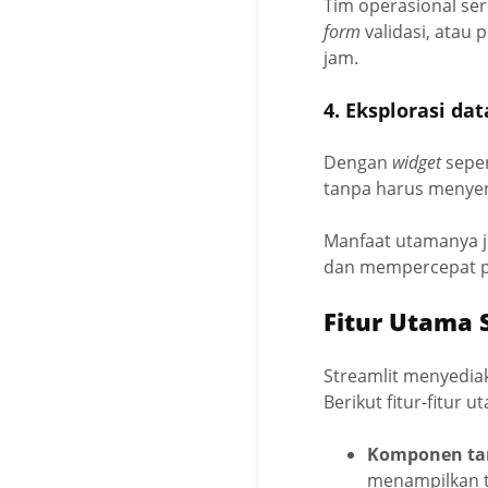
Tim operasional se
form
validasi, atau
jam.
4. Eksplorasi dat
Dengan
widget
sepe
tanpa harus menyen
Manfaat utamanya 
dan mempercepat p
Fitur
Utama S
Streamlit menyedia
Berikut fitur-fitur 
Komponen tam
menampilkan te