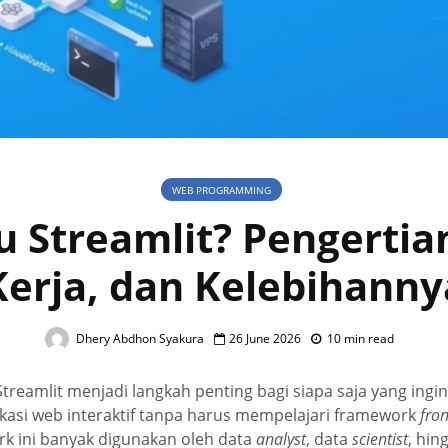
WEB PROGRAMMING
u Streamlit? Pengertia
Kerja, dan Kelebihanny
Dhery Abdhon Syakura
26 June 2026
10 min read
reamlit menjadi langkah penting bagi siapa saja yang ingi
kasi web interaktif tanpa harus mempelajari framework
fro
k ini banyak digunakan oleh data
analyst
, data
scientist
, hin