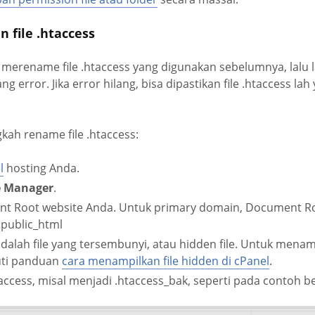
n file .htaccess
merename file .htaccess yang digunakan sebelumnya, lalu l
g error. Jika error hilang, bisa dipastikan file .htaccess la
gkah rename file .htaccess:
l
hosting Anda.
e Manager
.
t Root website Anda. Untuk primary domain, Document R
public_html
 adalah file yang tersembunyi, atau hidden file. Untuk mena
uti panduan
cara menampilkan file hidden di cPanel
.
htaccess, misal menjadi .htaccess_bak, seperti pada contoh be