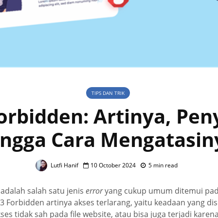
TIPS DAN TRIK
orbidden: Artinya, Pe
ingga Cara Mengatasin
Lutfi Hanif
10 October 2024
5 min read
adalah salah satu jenis
error
yang cukup umum ditemui pada
3 Forbidden artinya akses terlarang, yaitu keadaan yang d
s tidak sah pada file website, atau bisa juga terjadi karen