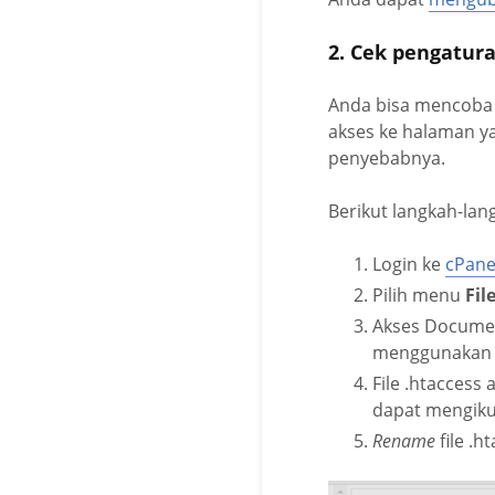
2. Cek pengatura
Anda bisa mencoba 
akses ke halaman yan
penyebabnya.
Berikut langkah-lan
Login ke
cPane
Pilih menu
Fil
Akses Documen
menggunakan 
File .htaccess
dapat mengik
Rename
file .