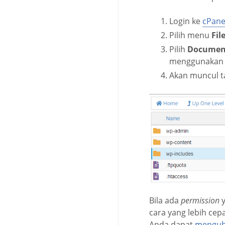
Login ke
cPane
Pilih menu
Fil
Pilih
Documen
menggunakan p
Akan muncul ta
Bila ada
permission
cara yang lebih cepa
Anda dapat
menguba