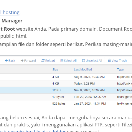
l hosting
.
e Manager
.
t Root
website Anda. Pada primary domain, Document Roo
ublic_html.
mpilan file dan folder seperti berikut. Periksa masing-mas
yang belum sesuai, Anda dapat mengubahnya secara manua
t dan praktis, yakni menggunakan aplikasi FTP, seperti Filezil
h permission file atau folder
secara massal.