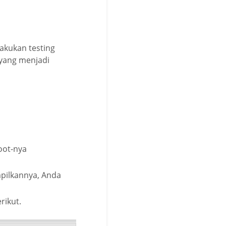
akukan testing
h yang menjadi
oot-nya
mpilkannya, Anda
rikut.