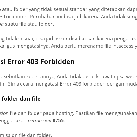
le atau folder yang tidak sesuai standar yang ditetapkan da
 Forbidden. Perubahan ini bisa jadi karena Anda tidak sen
on
suatu file atau folder.
ng tidak sesuai, bisa jadi error disebabkan karena pengaturan
aligus mengatasinya, Anda perlu merename file .htaccess 
si Error 403 Forbidden
disebutkan sebelumnya, Anda tidak perlu khawatir jika websi
ni. Simak cara mengatasi Error 403 forbidden dengan mudah
n
folder dan file
sion
file dan folder pada hosting. Pastikan file menggunaka
menggunakan
permission
0755
.
mission file dan folder.