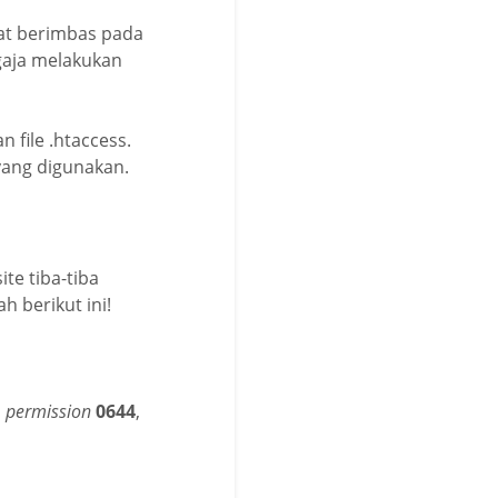
pat berimbas pada
gaja melakukan
 file .htaccess.
yang digunakan.
te tiba-tiba
 berikut ini!
n
permission
0644
,