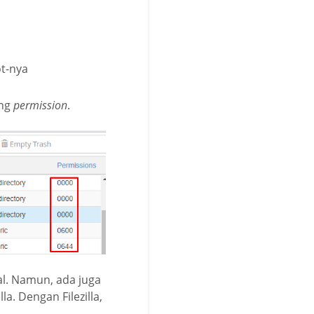
t-nya
ing
permission
.
l. Namun, ada juga
la. Dengan Filezilla,