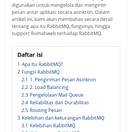
digunakan untuk mengelola dan mengirim
pesan antar aplikasi secara asinkron. Dalam
artikel ini, kami akan membahas secara detail
tentang apa itu RabbitMQ, fungsinya, hingga
support Rumahweb terhadap RabbitMQ.
Daftar Isi
1
Apa Itu RabbitMQ?
2
Fungsi RabbitMQ
2.1
1. Pengiriman Pesan Asinkron
2.2
2. Load Balancing
2.3
Pengelolaan Mail Queue
2.4
Reliabilitas dan Durabilitas
2.5
Routing Pesan
3
Kelebihan dan kekurangan RabbitMQ
3.1
Kelebihan RabbitMQ