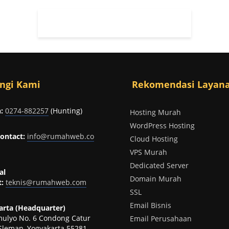
ngi Kami
Rekomendasi Layan
:
0274-882257
(Hunting)
Hosting Murah
WordPress Hosting
ontact:
info@rumahweb.co
Cloud Hosting
VPS Murah
Dedicated Server
al
Domain Murah
:
teknis@rumahweb.com
SSL
Email Bisnis
rta (Headquarter)
omulyo No. 6 Condong Catur
Email Perusahaan
Sleman, Yogyakarta 55281