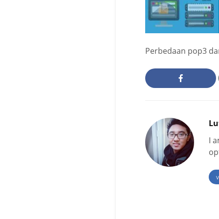
Perbedaan pop3 dan
Lu
I 
op
V