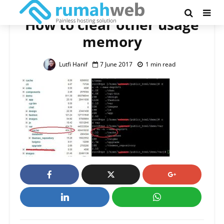
How to clear other usage
memory
Lutfi Hanif
7 June 2017
1 min read