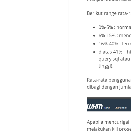
Berikut range rata-r
0%-5% : norma
6%-15% : mend
16%-40% : term
diatas 41% : hi
query sql ata
tinggi).
Rata-rata penggun
dibagi dengan jumla
Apabila mencurigai 
melakukan kill pros