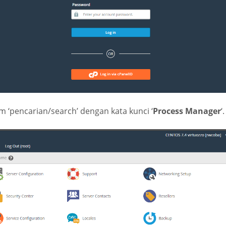
m ‘pencarian/search’ dengan kata kunci ‘
Process Manager
‘.