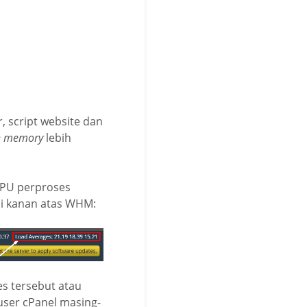
r, script website dan
n memory
lebih
CPU perproses
di kanan atas WHM:
es tersebut atau
 user cPanel masing-