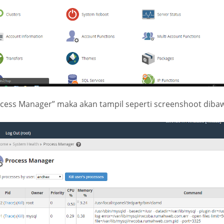
cess Manager” maka akan tampil seperti screenshoot dibaw