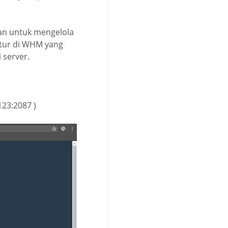
kan untuk mengelola
fitur di WHM yang
i server.
123:2087 )