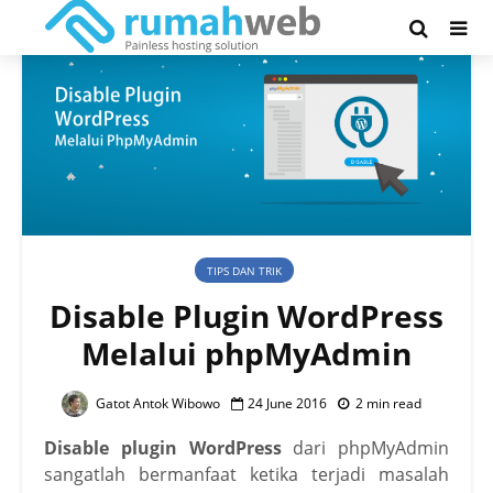
TIPS DAN TRIK
Disable Plugin WordPress
Melalui phpMyAdmin
Gatot Antok Wibowo
24 June 2016
2 min read
Disable plugin WordPress
dari phpMyAdmin
sangatlah bermanfaat ketika terjadi masalah