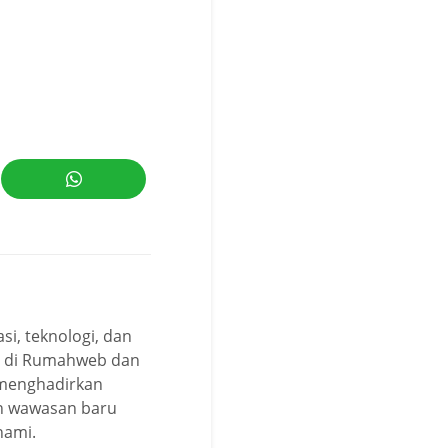
i, teknologi, dan
rt di Rumahweb dan
 menghadirkan
kan wawasan baru
hami.