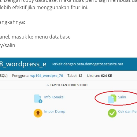
. Dengan copy database, maka tidak perlu lagi membuat da
ebih efektif jika menggunakan fitur ini.
langkahnya:
 Panel, masuk ke menu database
y/salin