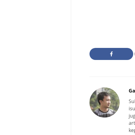
Ga
Su
is
ju
ar
ke