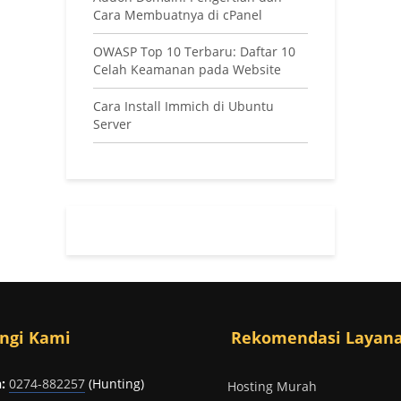
Cara Membuatnya di cPanel
OWASP Top 10 Terbaru: Daftar 10
Celah Keamanan pada Website
Cara Install Immich di Ubuntu
Server
ngi Kami
Rekomendasi Layan
:
0274-882257
(Hunting)
Hosting Murah