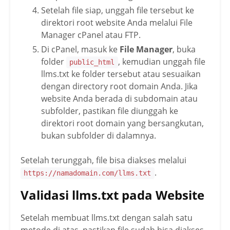
Setelah file siap, unggah file tersebut ke
## Artikel Unggulan

direktori root website Anda melalui File
- [Judul Artikel Pilihan 1](https://nam
Manager cPanel atau FTP.
adomain.com/artikel-1/)

- [Judul Artikel Pilihan 2](https://nam
Di cPanel, masuk ke
File Manager
, buka
adomain.com/artikel-2/)

folder
, kemudian unggah file
public_html
- [Judul Artikel Pilihan 3](https://nam
llms.txt ke folder tersebut atau sesuaikan
adomain.com/artikel-3/)

dengan directory root domain Anda. Jika
website Anda berada di subdomain atau
## FAQ

subfolder, pastikan file diunggah ke
- [Pertanyaan yang Sering Diajukan](htt
direktori root domain yang bersangkutan,
bukan subfolder di dalamnya.
Setelah terunggah, file bisa diakses melalui
.
https://namadomain.com/llms.txt
Validasi llms.txt pada Website
Setelah membuat llms.txt dengan salah satu