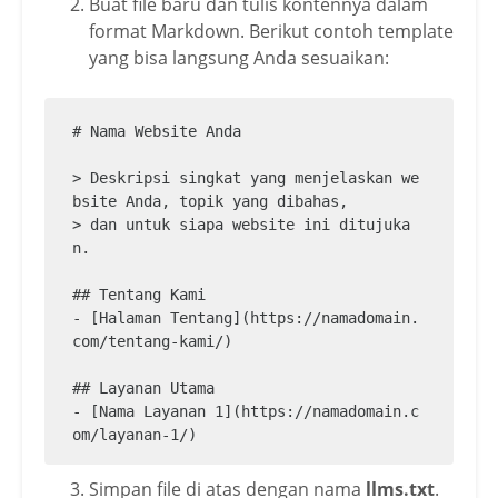
Buat file baru dan tulis kontennya dalam
format Markdown. Berikut contoh template
yang bisa langsung Anda sesuaikan:
# Nama Website Anda

> Deskripsi singkat yang menjelaskan we
bsite Anda, topik yang dibahas,

> dan untuk siapa website ini ditujuka
n.

## Tentang Kami

- [Halaman Tentang](https://namadomain.
com/tentang-kami/)

## Layanan Utama

- [Nama Layanan 1](https://namadomain.c
om/layanan-1/)

- [Nama Layanan 2](https://namadomain.c
om/layanan-2/)

Simpan file di atas dengan nama
llms.txt
.