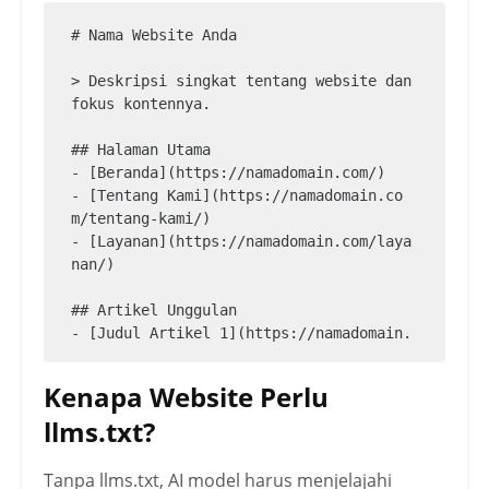
# Nama Website Anda

> Deskripsi singkat tentang website dan 
fokus kontennya.

## Halaman Utama

- [Beranda](https://namadomain.com/)

- [Tentang Kami](https://namadomain.co
m/tentang-kami/)

- [Layanan](https://namadomain.com/laya
nan/)

## Artikel Unggulan

- [Judul Artikel 1](https://namadomain.
com/artikel-1/)

- [Judul Artikel 2](https://namadomain.
Kenapa Website Perlu
com/artikel-2/)

llms.txt?
## FAQ

- [Pertanyaan Umum](https://namadomain.
Tanpa llms.txt, AI model harus menjelajahi