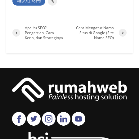
VIEW ALL POSTS
Apa Itu SEO?
Cara Mengatur Nama
Pengertian, Cara
Situs di Google (Site
Kerja, dan Strateginya
Name SEO)