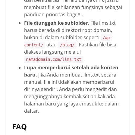
dan berkualitas. Terlalu banyak link justru
membuat file kehilangan fungsinya sebagai
panduan prioritas bagi AI.
File diunggah ke subfolder.
File llms.txt
harus berada di direktori root domain,
bukan di dalam subfolder seperti
/wp-
atau
. Pastikan file bisa
content/
/blog/
diakses langsung melalui
.
namadomain.com/llms.txt
Lupa memperbarui setelah ada konten
baru.
Jika Anda membuat llms.txt secara
manual, file ini tidak akan memperbarui
dirinya sendiri. Anda perlu mengedit dan
mengunggahnya kembali setiap kali ada
halaman baru yang layak masuk ke dalam
daftar.
FAQ