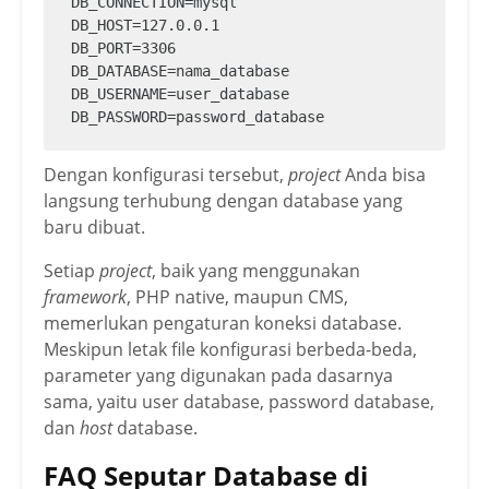
DB_CONNECTION=mysql

DB_HOST=127.0.0.1

DB_PORT=3306

DB_DATABASE=nama_database

DB_USERNAME=user_database

DB_PASSWORD=password_database
Dengan konfigurasi tersebut,
project
Anda bisa
langsung terhubung dengan database yang
baru dibuat.
Setiap
project
, baik yang menggunakan
framework
, PHP native, maupun CMS,
memerlukan pengaturan koneksi database.
Meskipun letak file konfigurasi berbeda-beda,
parameter yang digunakan pada dasarnya
sama, yaitu user database, password database,
dan
host
database.
FAQ Seputar Database di