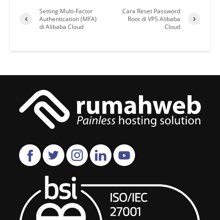
Setting Multi-Factor
Cara Reset Password
Authentication (MFA)
Root di VPS Alibaba
di Alibaba Cloud
Cloud