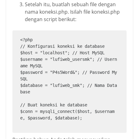
Setelah itu, buatlah sebuah file dengan
nama koneksi.php. Isilah file koneksi.php
dengan script berikut:
<?php

// Konfigurasi koneksi ke database

$host = "localhost"; // Host MySQL

$username = "lufiweb_usersmk"; // Usern
ame MySQL

$password = "P4s5Word&"; // Password My
SQL

$database = "lufiweb_smk"; // Nama Data
base

// Buat koneksi ke database

$conn = mysqli_connect($host, $usernam
e, $password, $database);

// Periksa koneksi

if (!$conn) {
