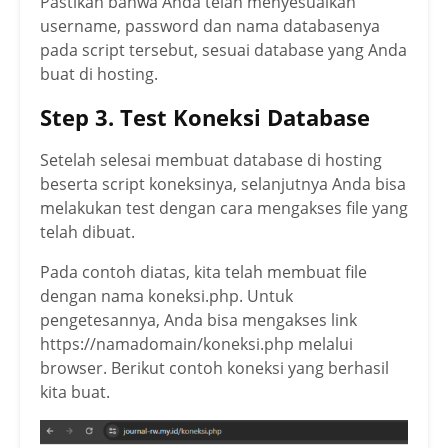
Pastikan bahwa Anda telah menyesuaikan
    die("Koneksi gagal: " . mysqli_conn
username, password dan nama databasenya
ect_error());

pada script tersebut, sesuai database yang Anda
}

buat di hosting.
// Jika koneksi berhasil

Step 3. Test Koneksi Database
echo "Koneksi ke database berhasil";

?>
Setelah selesai membuat database di hosting
beserta script koneksinya, selanjutnya Anda bisa
melakukan test dengan cara mengakses file yang
telah dibuat.
Pada contoh diatas, kita telah membuat file
dengan nama koneksi.php. Untuk
pengetesannya, Anda bisa mengakses link
https://namadomain/koneksi.php melalui
browser. Berikut contoh koneksi yang berhasil
kita buat.