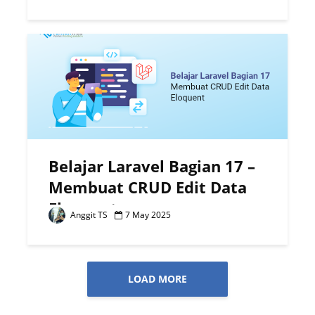
Belajar Laravel Bagian 17 –
Membuat CRUD Edit Data
Eloquent
Anggit TS
7 May 2025
LOAD MORE