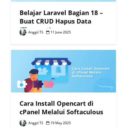
Belajar Laravel Bagian 18 –
Buat CRUD Hapus Data
(Eloquent)
Anggit TS
11 June 2025
Cara Install Opencart di
cPanel Melalui Softaculous
Anggit TS
19 May 2025