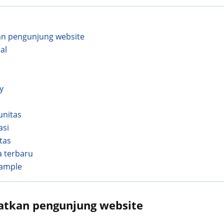
n pengunjung website
al
y
unitas
asi
itas
a terbaru
 sample
tkan pengunjung website