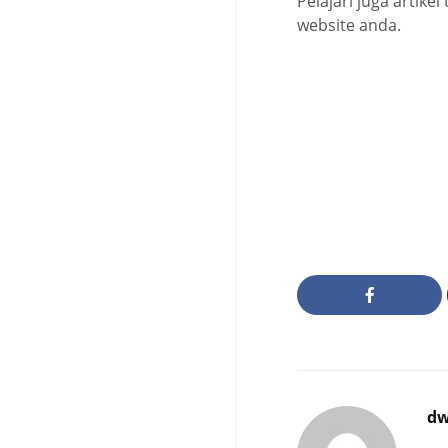
Pelajari juga artike
website anda.
dw