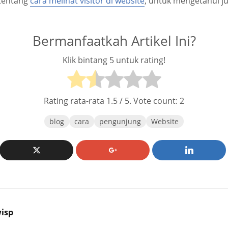
l tentang
cara melihat visitor di website
, untuk mengetahui j
Bermanfaatkah Artikel Ini?
Klik bintang 5 untuk rating!
Rating rata-rata
1.5
/ 5. Vote count:
2
blog
cara
pengunjung
Website
isp