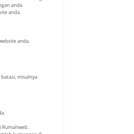
engan anda
ite anda.
website anda.
 batasi, misalnya
da.
ri Rumahweb.