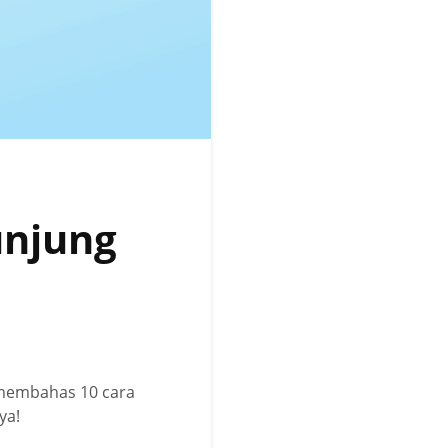
unjung
 membahas 10 cara
ya!