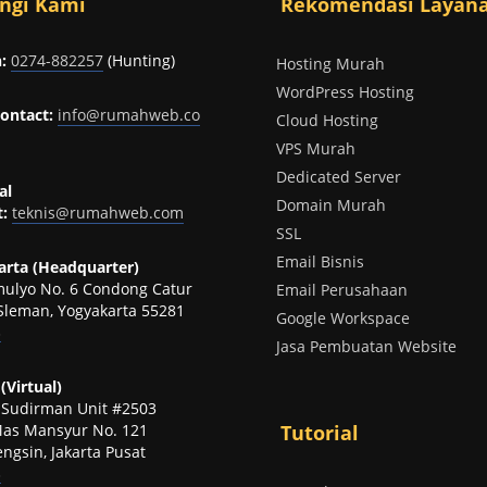
ngi Kami
Rekomendasi Layan
:
0274-882257
(Hunting)
Hosting Murah
WordPress Hosting
ontact:
info@rumahweb.co
Cloud Hosting
VPS Murah
Dedicated Server
al
Domain Murah
:
teknis@rumahweb.com
SSL
Email Bisnis
rta (Headquarter)
omulyo No. 6 Condong Catur
Email Perusahaan
Sleman, Yogyakarta 55281
Google Workspace
p
Jasa Pembuatan Website
(Virtual)
t Sudirman Unit #2503
 Mas Mansyur No. 121
Tutorial
ngsin, Jakarta Pusat
p