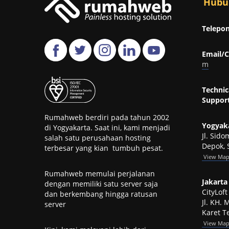
Hubu
Telepon
Email/C
m
Technic
Support
Rumahweb berdiri pada tahun 2002
Yogyaka
di Yogyakarta. Saat ini, kami menjadi
Jl. Sid
salah satu perusahaan hosting
Depok, 
terbesar yang kian tumbuh pesat.
View
Ma
Rumahweb memulai perjalanan
Jakarta 
dengan memiliki satu server saja
CityLof
dan berkembang hingga ratusan
Jl. KH.
server
Karet Te
View Ma