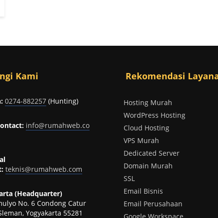
ngi Kami
Rekomendasi Layan
:
0274-882257
(Hunting)
Hosting Murah
WordPress Hosting
ontact:
info@rumahweb.co
Cloud Hosting
VPS Murah
Dedicated Server
al
Domain Murah
:
teknis@rumahweb.com
SSL
Email Bisnis
rta (Headquarter)
omulyo No. 6 Condong Catur
Email Perusahaan
Sleman, Yogyakarta 55281
Google Workspace