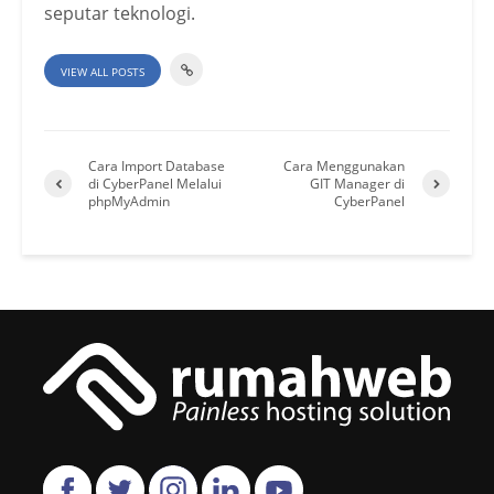
seputar teknologi.
VIEW ALL POSTS
Cara Import Database
Cara Menggunakan
di CyberPanel Melalui
GIT Manager di
phpMyAdmin
CyberPanel