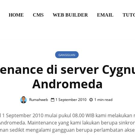
HOME
CMS
WEB BUILDER
EMAIL
TUT
GANGGUAN
enance di server Cygn
Andromeda
Rumahweb
1 September 2010
1 min read
gal 1 September 2010 mulai pukul 08.00 WIB kami melakuka
Andromeda. Maintenance yang kami lakukan berupa sinkron
nan sedikit mengalami gangguan berupa perlambatan akses 