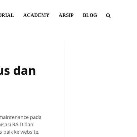
ORIAL
ACADEMY
ARSIP
BLOG
us dan
n maintenance pada
isasi RAID dan
baik ke website,