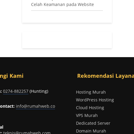
Celah Keamanan pada Website
ngi Kami
Rekomendasi Layan
:
0274-882257
(Hunting)
Hosting Murah
WordPress Hosting
ontact:
info@rumahweb.co
Cloud Hosting
VPS Murah
Dedicated Server
al
Domain Murah
:
teknis@rumahweb.com