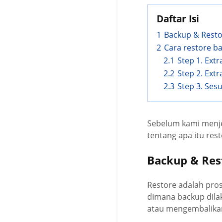
Daftar Isi
1
Backup & Restor
2
Cara restore b
2.1
Step 1. Extr
2.2
Step 2. Ext
2.3
Step 3. Ses
Sebelum kami menje
tentang apa itu res
Backup & Rest
Restore adalah pro
dimana backup dilak
atau mengembalikan