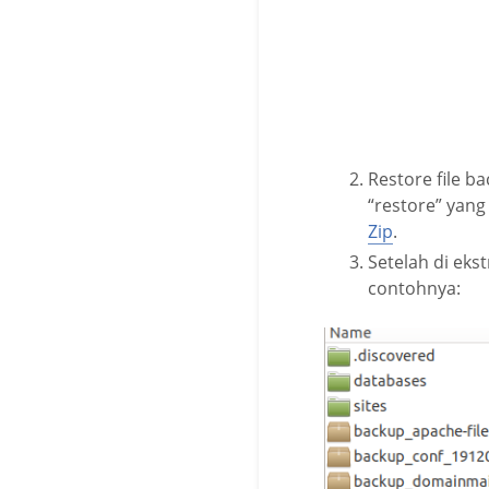
Restore file b
“restore” yan
Zip
.
Setelah di ekst
contohnya: