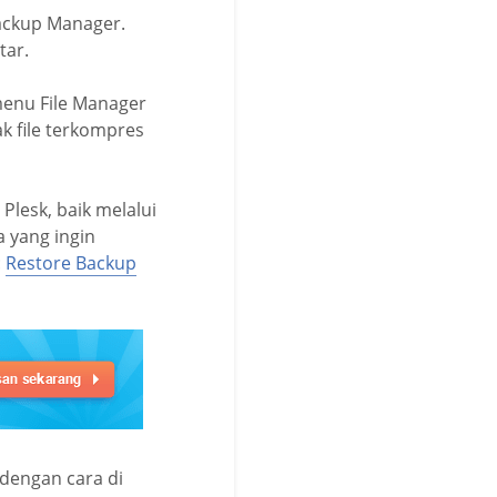
ackup Manager.
tar.
 menu File Manager
k file terkompres
Plesk, baik melalui
 yang ingin
:
Restore Backup
 dengan cara di