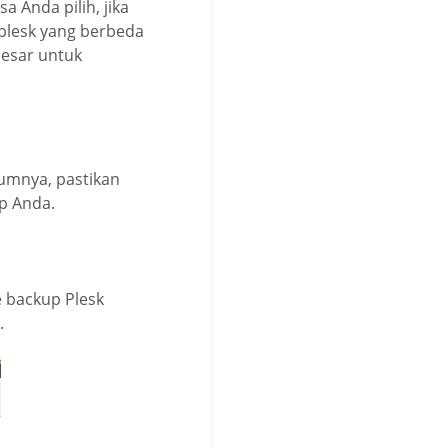
a Anda pilih, jika
plesk yang berbeda
besar untuk
lumnya, pastikan
p Anda.
e backup Plesk
.