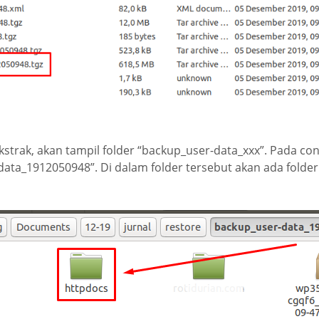
iekstrak, akan tampil folder “backup_user-data_xxx”. Pada c
ata_1912050948”. Di dalam folder tersebut akan ada folder 