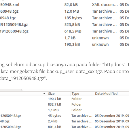
ang sebelum dibackup biasanya ada pada folder “httpdocs”. F
 kita mengekstrak file backup_user-data_xxx.tgz. Pada con
data_1912050948.tgz”.