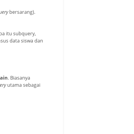
uery
bersarang).
pa itu subquery,
sus data siswa dan
lain
. Biasanya
ery
utama sebagai