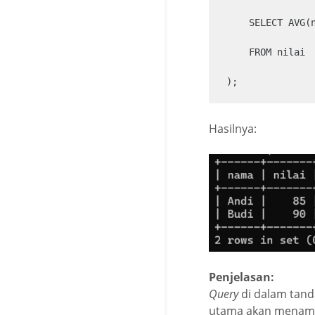
    SELECT AVG(n
    FROM nilai

);
Hasilnya:
Penjelasan:
Query
di dalam tan
utama akan menampi