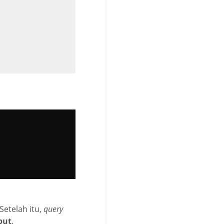
Setelah itu,
query
ebut
.