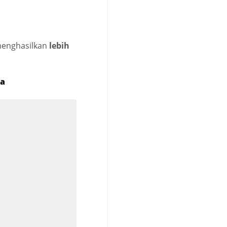
 menghasilkan
lebih
ka