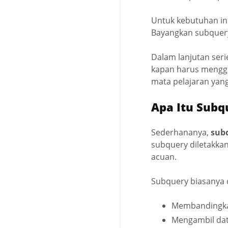
Untuk kebutuhan ini
Bayangkan subquer
Dalam lanjutan seri
kapan harus menggu
mata pelajaran yan
Apa Itu Subq
Sederhananya,
sub
subquery diletakkan
acuan.
Subquery biasanya d
Membandingkan
Mengambil dat