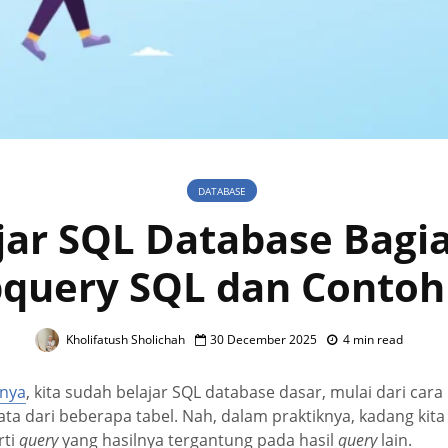
DATABASE
jar SQL Database Bagia
query SQL dan Conto
Kholifatush Sholichah
30 December 2025
4 min read
nya
, kita sudah belajar SQL database dasar, mulai dari ca
ta dari beberapa tabel. Nah, dalam praktiknya, kadang kita
rti
query
yang hasilnya tergantung pada hasil
query
lain.