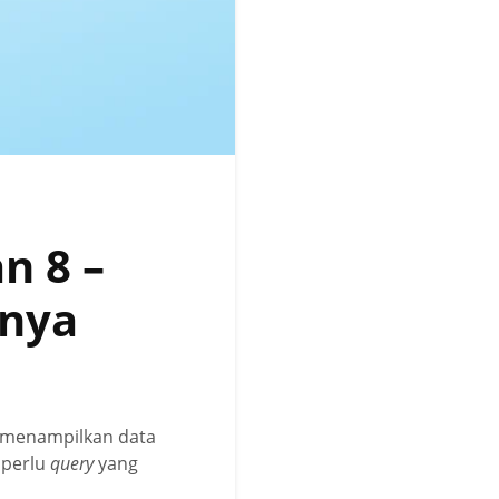
n 8 –
hnya
ra menampilkan data
 perlu
query
yang