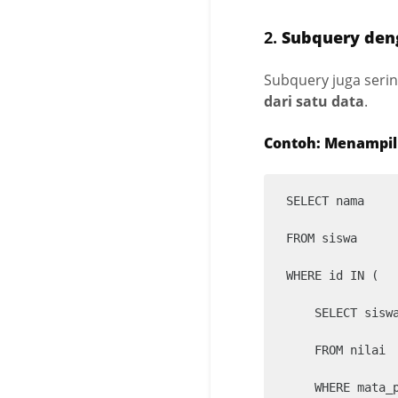
2.
Subquery den
Subquery juga seri
dari satu data
.
Contoh: Menampil
SELECT nama

FROM siswa

WHERE id IN (

    SELECT siswa
    FROM nilai

    WHERE mata_p