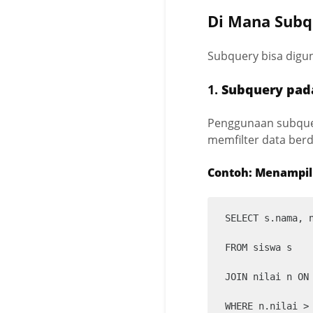
Di Mana Subq
Subquery bisa digu
1.
Subquery pa
Penggunaan subquer
memfilter data ber
Contoh: Menampilk
SELECT s.nama, n
FROM siswa s

JOIN nilai n ON 
WHERE n.nilai > 