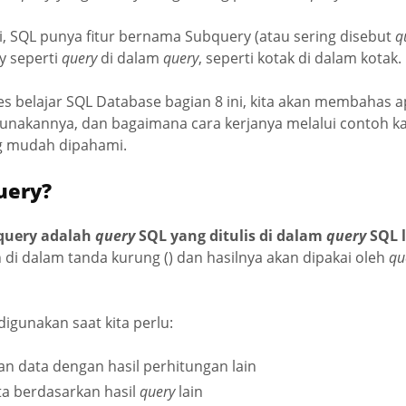
, SQL punya fitur bernama Subquery (atau sering disebut
q
y seperti
query
di dalam
query
, seperti kotak di dalam kotak.
es belajar SQL Database bagian 8 ini, kita akan membahas a
nakannya, dan bagaimana cara kerjanya melalui contoh ka
g mudah dipahami.
uery?
query adalah
query
SQL yang ditulis di dalam
query
SQL 
 di dalam tanda kurung () dan hasilnya akan dipakai oleh
qu
igunakan saat kita perlu:
 data dengan hasil perhitungan lain
a berdasarkan hasil
query
lain