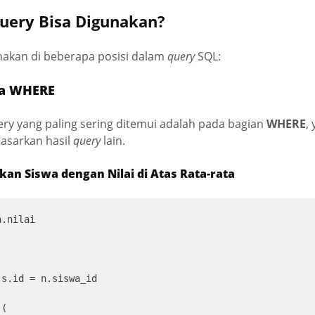
uery Bisa Digunakan?
nakan di beberapa posisi dalam
query
SQL:
da WHERE
y yang paling sering ditemui adalah pada bagian
WHERE
,
dasarkan hasil
query
lain.
an Siswa dengan Nilai di Atas Rata-rata
.nilai

s.id = n.siswa_id

(
