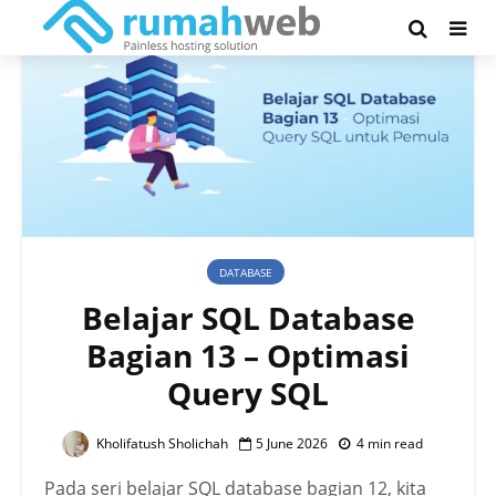
DATABASE
Belajar SQL Database
Bagian 13 – Optimasi
Query SQL
Kholifatush Sholichah
5 June 2026
4 min read
Pada seri belajar SQL database bagian 12, kita