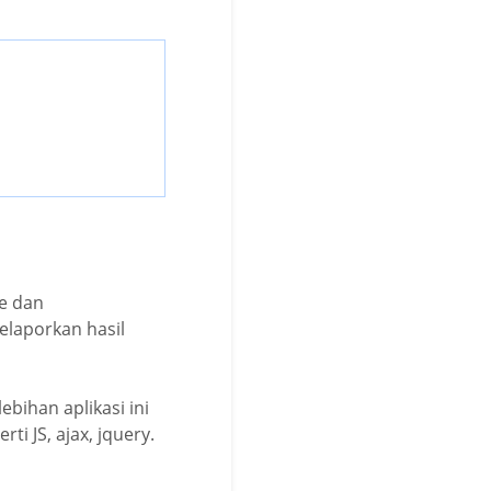
ne dan
laporkan hasil
bihan aplikasi ini
i JS, ajax, jquery.