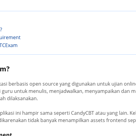
?
uirement
l TCExam
am?
asi berbasis open source yang digunakan untuk ujian onli
guru untuk menulis, menjadwalkan, menyampaikan dan me
lah dilaksanakan.
likasi ini hampir sama seperti CandyCBT atau yang lain. Kele
 dikarenakan tidak banyak menampilkan assets frontend sepert
ment