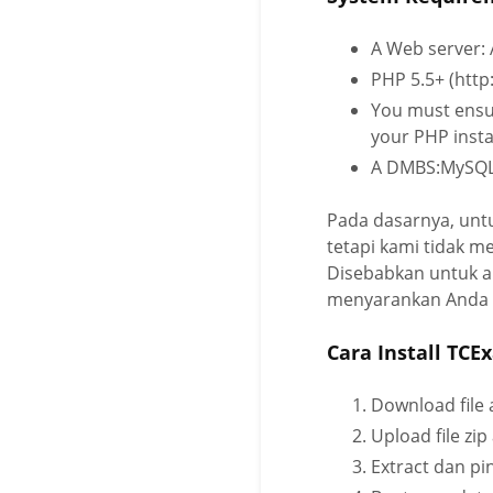
A Web server: 
PHP 5.5+ (http
You must ensur
your PHP insta
A DMBS:MySQL 
Pada dasarnya, untu
tetapi kami tidak 
Disebabkan untuk a
menyarankan Anda 
Cara Install TCE
Download file 
Upload file zi
Extract dan pi