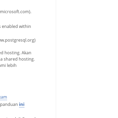
.microsoft.com).
s enabled within
w.postgresql.org)
ed hosting. Akan
a shared hosting.
mi lebih
exam
ti panduan
ini