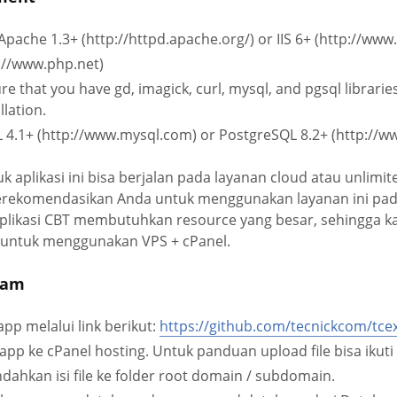
Apache 1.3+ (http://httpd.apache.org/) or IIS 6+ (http://www
://www.php.net)
e that you have gd, imagick, curl, mysql, and pgsql librarie
llation.
4.1+ (http://www.mysql.com) or PostgreSQL 8.2+ (http://ww
k aplikasi ini bisa berjalan pada layanan cloud atau unlimit
merekomendasikan Anda untuk menggunakan layanan ini pad
plikasi CBT membutuhkan resource yang besar, sehingga ka
untuk menggunakan VPS + cPanel.
xam
app melalui link berikut:
https://github.com/tecnickcom/tc
p app ke cPanel hosting. Untuk panduan upload file bisa iku
ndahkan isi file ke folder root domain / subdomain.