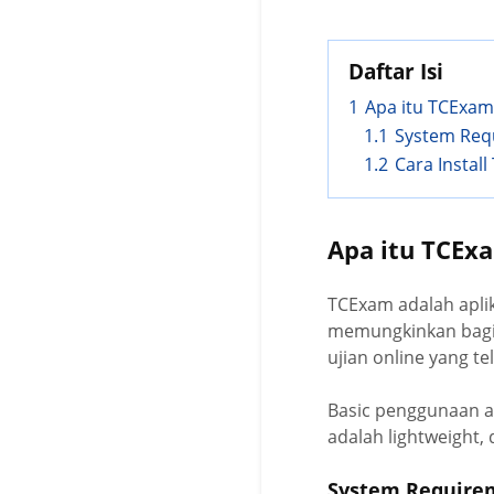
Daftar Isi
1
Apa itu TCExam
1.1
System Req
1.2
Cara Instal
Apa itu TCEx
TCExam adalah aplik
memungkinkan bagi 
ujian online yang te
Basic penggunaan ap
adalah lightweight,
System Require