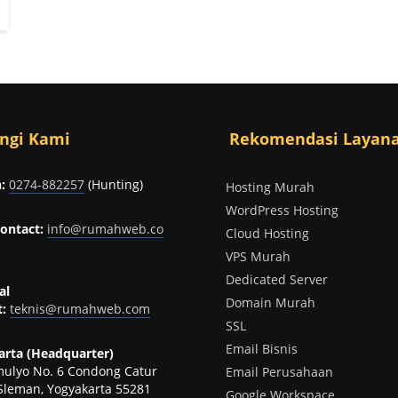
ngi Kami
Rekomendasi Layan
:
0274-882257
(Hunting)
Hosting Murah
WordPress Hosting
ontact:
info@rumahweb.co
Cloud Hosting
VPS Murah
Dedicated Server
al
Domain Murah
:
teknis@rumahweb.com
SSL
Email Bisnis
rta (Headquarter)
omulyo No. 6 Condong Catur
Email Perusahaan
Sleman, Yogyakarta 55281
Google Workspace