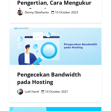
Pengertian, Cara Mengukur
dan Fungsinya
Denny Oktafianto
10 October 2023
Pengecekan Bandwidth
pada Hosting
Lutfi Hanif
14 October 2021