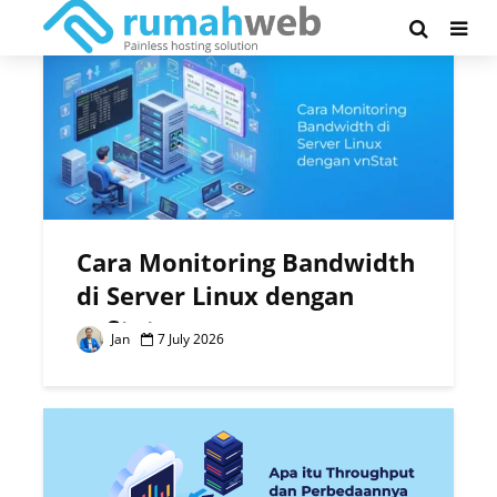
Tag - bandwidth
Cara Monitoring Bandwidth
di Server Linux dengan
vnStat
Jan
7 July 2026