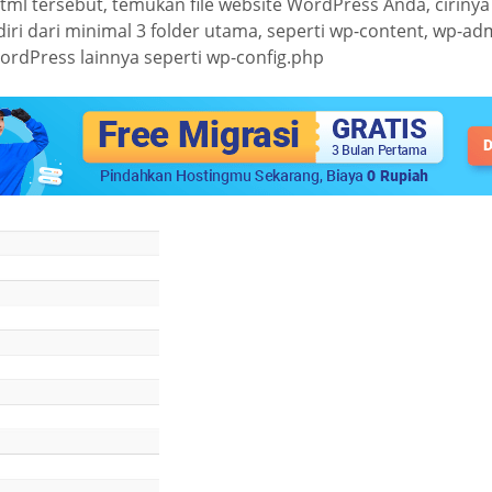
html tersebut, temukan file website WordPress Anda, cirinya
diri dari minimal 3 folder utama, seperti wp-content, wp-ad
ordPress lainnya seperti wp-config.php