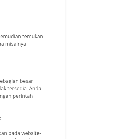
e” kemudian temukan
ma misalnya
sebagian besar
ak tersedia, Anda
engan perintah
:
kan pada website-