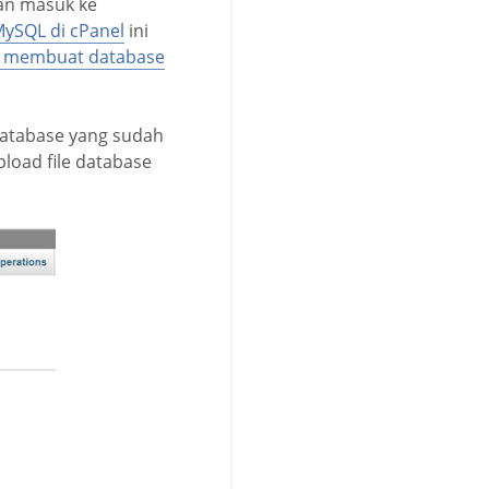
dan masuk ke
ySQL di cPanel
ini
 membuat database
database yang sudah
pload file database