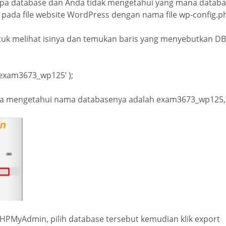
rapa database dan Anda tidak mengetahui yang mana databa
 pada file website WordPress dengan nama file wp-config.p
ntuk melihat isinya dan temukan baris yang menyebutkan D
‘exam3673_wp125’ );
 kita mengetahui nama databasenya adalah exam3673_wp125,
HPMyAdmin, pilih database tersebut kemudian klik export