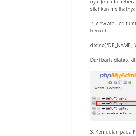
nya. Jika ada bebe
silahkan melihatnya
2. View atau edit u
berikut:
define( ‘DB_NAME’, 
Dari baris diatas,
3. Kemudian pada P