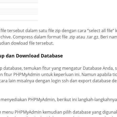
le tersebut dalam satu file zip dengan cara “select all fil
hive. Compress dalam format file .zip atau .tar.gz. Beri na
dian dowload file tersebut.
up dan Download Database
p database, temukan fitur yang mengatur Database Anda, 
n fitur PHPMyAdmin untuk keperluan ini. Namun apabila tid
ara lain misalnya dengan login ssh dan export database d
 menyediakan PHPMyAdmin, berikut ini langkah-langkahnya
ke menu PHPMyAdmin kemudian pilih database yang diguna