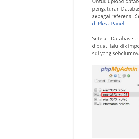
Untuk upload databa
pengaturan Database
sebagai referensi. 
di Plesk Panel
.
Setelah Database b
dibuat, lalu klik im
sql yang sebelumnya