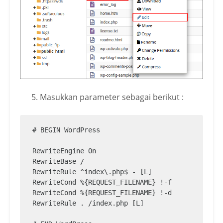
Masukkan parameter sebagai berikut :
# BEGIN WordPress

RewriteEngine On

RewriteBase /

RewriteRule ^index\.php$ - [L]

RewriteCond %{REQUEST_FILENAME} !-f

RewriteCond %{REQUEST_FILENAME} !-d

RewriteRule . /index.php [L]
