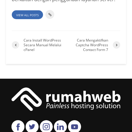
VIEW ALL POSTS
Cara Install WordPress
Cara Mengaktifkan
Secara Manual Melalui
Captcha WordPress
cPanel
Contact Form 7