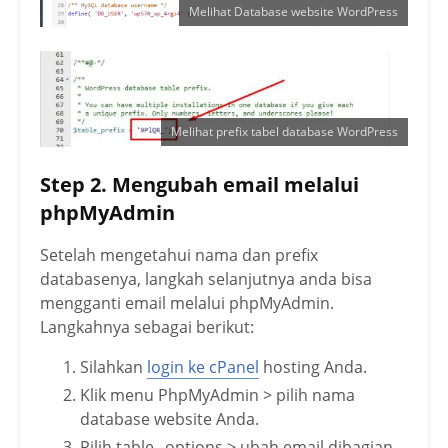
Melihat Database website WordPress
Melihat prefix tabel database WordPress
Step 2. Mengubah email melalui
phpMyAdmin
Setelah mengetahui nama dan prefix
databasenya, langkah selanjutnya anda bisa
mengganti email melalui phpMyAdmin.
Langkahnya sebagai berikut:
Silahkan
login ke cPanel
hosting Anda.
Klik menu PhpMyAdmin > pilih nama
database website Anda.
Pilih table _options > ubah email dibagian