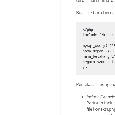
terdiri dari nama_d
Buat file baru ber
<?php

include ("koneks
mysql_query("CRE
nama_depan VARCH
nama_belakang VA
negara VARCHAR(2
?>
Penjelasan mengenai
include (“koneks
Perintah inclu
file koneksi.ph