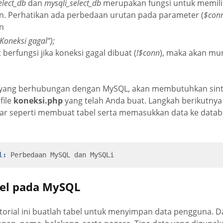
elect_db
dan
mysqli_select_db
merupakan fungsi untuk memili
n. Perhatikan ada perbedaan urutan pada parameter (
$con
n
“Koneksi gagal”);
 berfungsi jika koneksi gagal dibuat (
!$conn
), maka akan mu
 yang berhubungan dengan MySQL, akan membutuhkan sinta
file
koneksi.php
yang telah Anda buat. Langkah berikutnya
ar seperti membuat tabel serta memasukkan data ke databa
l:
Perbedaan MySQL dan MySQLi
el pada MySQL
torial ini buatlah tabel untuk menyimpan data pengguna. D