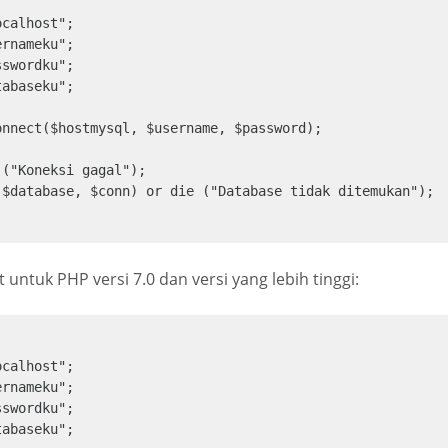
calhost";

rnameku";

swordku";

abaseku";

nnect($hostmysql, $username, $password);

("Koneksi gagal");

($database, $conn) or die ("Database tidak ditemukan"); 

t untuk PHP versi 7.0 dan versi yang lebih tinggi:
calhost";

rnameku";

swordku";

abaseku";
