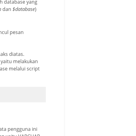
h database yang
n
dan
$database
)
ncul pesan
ks diatas.
 yaitu melakukan
se melalui script
ata pengguna ini