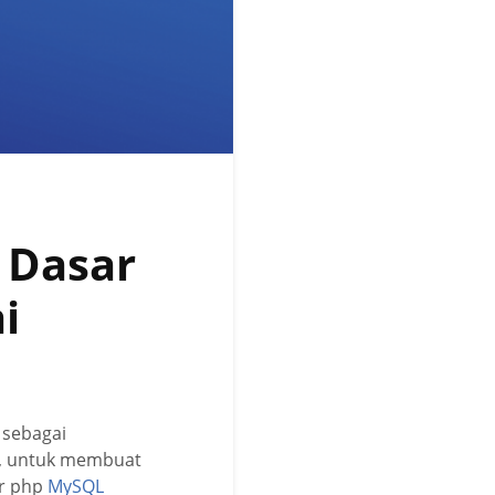
l Dasar
i
 sebagai
, untuk membuat
ar php
MySQL