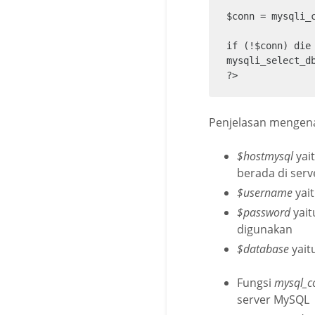
$conn = mysqli_c
if (!$conn) die 
mysqli_select_d
?>
Penjelasan mengenai
$hostmysql
yai
berada di ser
$username
yai
$password
yait
digunakan
$database
yait
Fungsi
mysql_c
server MySQL