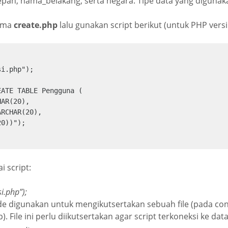
epan, nama_belakang, serta negara. Tipe data yang diguna
nama
create.php
lalu gunakan script berikut (untuk PHP versi
i.php");

ATE TABLE Pengguna (

AR(20),

RCHAR(20),

0))"); 

 script:
i.php”);
de digunakan untuk mengikutsertakan sebuah file (pada con
p). File ini perlu diikutsertakan agar script terkoneksi ke dat