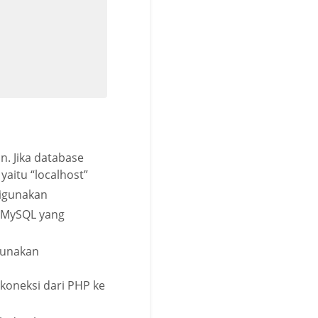


. Jika database
aitu “localhost”
digunakan
e MySQL yang
gunakan
oneksi dari PHP ke