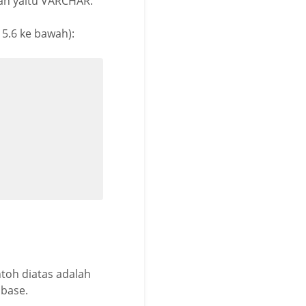
kan yaitu VARCHAR.
 5.6 ke bawah):
toh diatas adalah
abase.