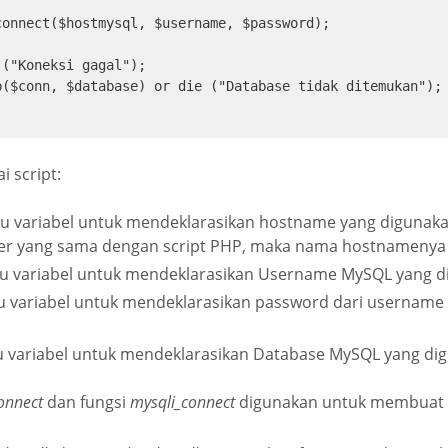
onnect($hostmysql, $username, $password);

("Koneksi gagal");

b($conn, $database) or die ("Database tidak ditemukan"); 
 script:
tu variabel untuk mendeklarasikan hostname yang digunakan
ver yang sama dengan script PHP, maka nama hostnamenya y
tu variabel untuk mendeklarasikan Username MySQL yang 
u variabel untuk mendeklarasikan password dari usernam
u variabel untuk mendeklarasikan Database MySQL yang di
onnect
dan fungsi
mysqli_connect
digunakan untuk membuat k