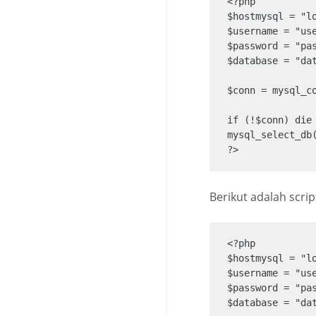
<?php

$hostmysql = "lo
$username = "use
$password = "pas
$database = "dat
$conn = mysql_co
if (!$conn) die 
mysql_select_db
?>
Berikut adalah scrip
<?php

$hostmysql = "lo
$username = "use
$password = "pas
$database = "dat