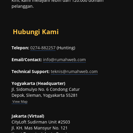
Kini, kami melayani lebih dari 120.000 domain
pelanggan.
Hubungi Kami
Telepon:
0274-882257
(Hunting)
Email/Contact:
info@rumahweb.com
Technical Support:
teknis@rumahweb.com
Yogyakarta (Headquarter)
Jl. Sidomulyo No. 6 Condong Catur
Depok, Sleman, Yogyakarta 55281
View
Map
Jakarta (Virtual)
CityLoft Sudirman Unit #2503
Jl. KH. Mas Mansyur No. 121