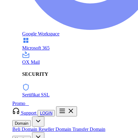
Google Workspace
Microsoft 365
OX Mail
SECURITY
Sertifikat SSL
Promo
Support
LOGIN
Domain
Beli Domain
Reseller Domain
Transfer Domain