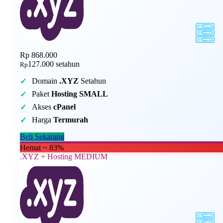
Rp 868.000
127.000
setahun
Rp
Domain
.XYZ
Setahun
Paket
Hosting SMALL
Akses
cPanel
Harga
Termurah
Beli Sekarang
Hemat ~ 83%
.XYZ + Hosting MEDIUM