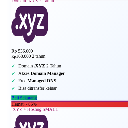
Domain .XYZ 2 Tahun
Rp 536.000
168.000
2 tahun
Rp
Domain
.XYZ
2 Tahun
Akses
Domain Manager
Free
Managed DNS
Bisa ditransfer keluar
Beli Sekarang
Hemat ~ 85%
.XYZ + Hosting SMALL