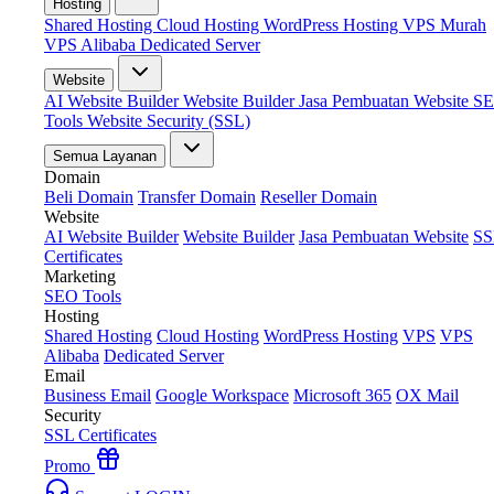
Hosting
Shared Hosting
Cloud Hosting
WordPress Hosting
VPS Murah
VPS Alibaba
Dedicated Server
Website
AI Website Builder
Website Builder
Jasa Pembuatan Website
S
Tools
Website Security (SSL)
Semua Layanan
Domain
Beli Domain
Transfer Domain
Reseller Domain
Website
AI Website Builder
Website Builder
Jasa Pembuatan Website
SS
Certificates
Marketing
SEO Tools
Hosting
Shared Hosting
Cloud Hosting
WordPress Hosting
VPS
VPS
Alibaba
Dedicated Server
Email
Business Email
Google Workspace
Microsoft 365
OX Mail
Security
SSL Certificates
Promo