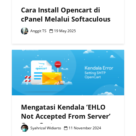
Cara Install Opencart di
cPanel Melalui Softaculous
Anggit TS
19 May 2025
Mengatasi Kendala ‘EHLO
Not Accepted From Server’
OpenCart
Syahrizal Widiarto
11 November 2024